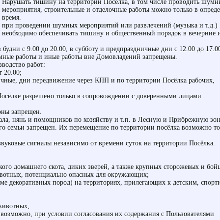
Нарушать тишину на территории Посёлка, в том числе проводить шумн
мероприятия, строительные и отделочные работы можно только в опред
время.
при проведении шумных мероприятий или развлечений (музыка и т.д.)
необходимо обеспечивать тишину и общественный порядок в вечерние 
удни с 9.00 до 20.00, в субботу и предпраздничные дни с 12.00 до 17.0
ные работы и иные работы вне Домовладений запрещены.
зводство работ:
т 20.00;
ничные, дни передвижение через КПП и по территории Посёлка рабочих,
Посёлке разрешено только в сопровождении с доверенными лицами
оны запрещен.
ла, нянь и помощников по хозяйству и т.п. в Лесную и Прибрежную зон
го семьи запрещен. Их перемещение по территории посёлка возможно то
звуковые сигналы независимо от времени суток на территории Посёлка.
кого домашнего скота, диких зверей, а также крупных сторожевых и бо
ивотных, потенциально опасных для окружающих;
роме декоративных пород) на территориях, прилегающих к детским, спор
животных;
возможно, при условии согласования их содержания с Пользователями