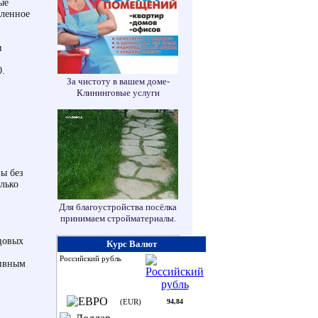
ые
еленное
и
0.
За чистоту в вашем доме-
Клининговые услуги
ы без
лько
Для благоустройства посёлка
принимаем стройматериалы.
йцовых
Курс Валют
Российский рубль
тивным
(EUR)
94,84