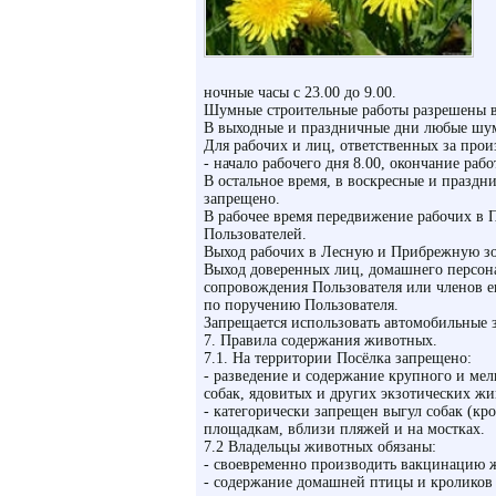
ночные часы с 23.00 до 9.00.
Шумные строительные работы разрешены в б
В выходные и праздничные дни любые шум
Для рабочих и лиц, ответственных за прои
- начало рабочего дня 8.00, окончание рабо
В остальное время, в воскресные и празд
запрещено.
В рабочее время передвижение рабочих в 
Пользователей.
Выход рабочих в Лесную и Прибрежную з
Выход доверенных лиц, домашнего персона
сопровождения Пользователя или членов е
по поручению Пользователя.
Запрещается использовать автомобильные 
7. Правила содержания животных.
7.1. На территории Посёлка запрещено:
- разведение и содержание крупного и мел
собак, ядовитых и других экзотических ж
- категорически запрещен выгул собак (к
площадкам, вблизи пляжей и на мостках.
7.2 Владельцы животных обязаны:
- своевременно производить вакцинацию 
- содержание домашней птицы и кроликов 