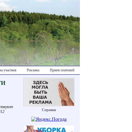
а участков
Реклама
Прием платежей
ТИ
йствуют
Справки
012