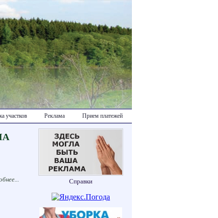
а участков
Реклама
Прием платежей
МА
бнее...
Справки