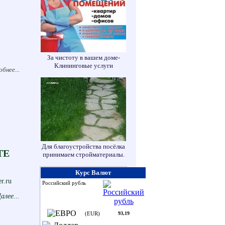
За чистоту в вашем доме-
Клининговые услуги
бнее...
Для благоустройства посёлка
ТЕ
принимаем стройматериалы.
Курс Валют
r.ru
Российский рубль
алее...
(EUR)
93,19